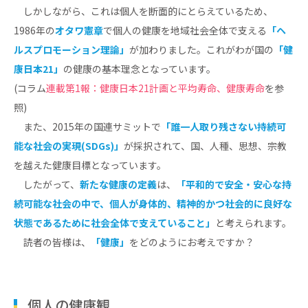
しかしながら、これは個人を断面的にとらえているため、
1986年の
オタワ憲章
で個人の健康を地域社会全体で支える
「ヘ
ルスプロモーション理論」
が加わりました。これがわが国の
「健
康日本21」
の健康の基本理念となっています。
(コラム
連載第1報：健康日本21計画と平均寿命、健康寿命
を参
照)
また、2015年の国連サミットで
「誰一人取り残さない持続可
能な社会の実現(SDGs)」
が採択されて、国、人種、思想、宗教
を越えた健康目標となっています。
したがって、
新たな健康の定義
は、
「平和的で安全・安心な持
続可能な社会の中で、個人が身体的、精神的かつ社会的に良好な
状態であるために社会全体で支えていること」
と考えられます。
読者の皆様は、
「健康」
をどのようにお考えですか？
個人の健康観